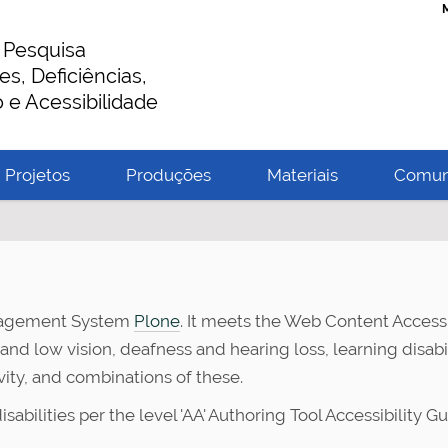
 Pesquisa
es, Deficiências,
 e Acessibilidade
Projetos
Produções
Materiais
Comun
anagement System
Plone
. It meets the Web Content Accessi
and low vision, deafness and hearing loss, learning disabili
ity, and combinations of these.
isabilities per the level 'AA' Authoring Tool Accessibility Gu