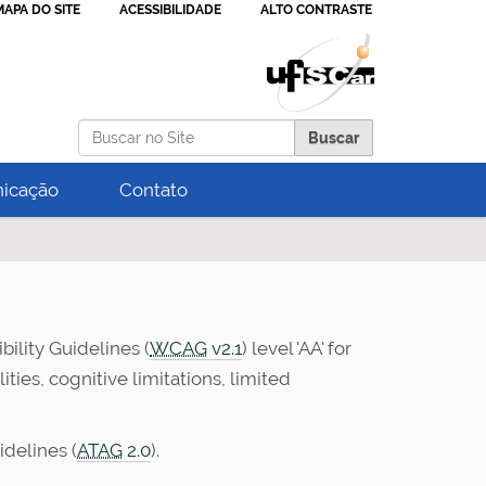
MAPA DO SITE
ACESSIBILIDADE
ALTO CONTRASTE
Busca
icação
Contato
bility Guidelines (
WCAG
v2.1
) level 'AA' for
ties, cognitive limitations, limited
idelines (
ATAG
2.0
).