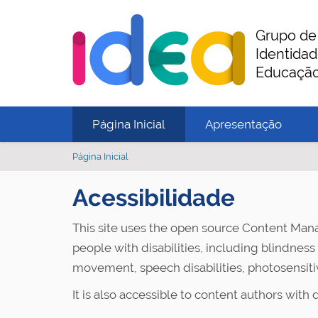
Grupo de
Identidad
Educação
Página Inicial
Apresentação
V
Página Inicial
o
c
Acessibilidade
ê
e
This site uses the open source Content M
s
t
people with disabilities, including blindness 
á
movement, speech disabilities, photosensitiv
a
q
It is also accessible to content authors with d
u